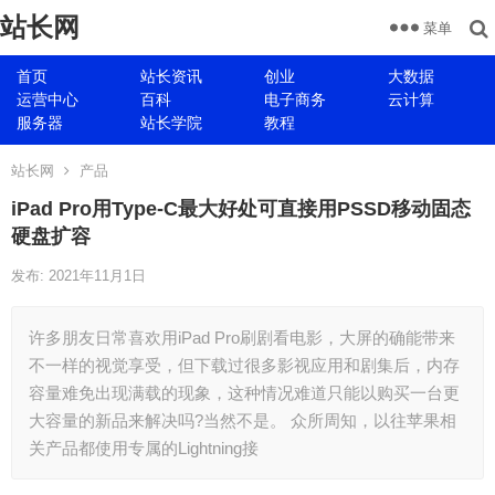
站长网
菜单
首页
站长资讯
创业
大数据
运营中心
百科
电子商务
云计算
服务器
站长学院
教程
站长网
产品
iPad Pro用Type-C最大好处可直接用PSSD移动固态
硬盘扩容
发布: 2021年11月1日
许多朋友日常喜欢用iPad Pro刷剧看电影，大屏的确能带来
不一样的视觉享受，但下载过很多影视应用和剧集后，内存
容量难免出现满载的现象，这种情况难道只能以购买一台更
大容量的新品来解决吗?当然不是。 众所周知，以往苹果相
关产品都使用专属的Lightning接