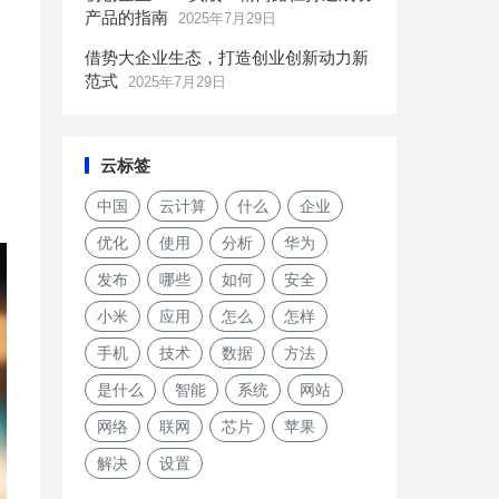
产品的指南
2025年7月29日
借势大企业生态，打造创业创新动力新
范式
2025年7月29日
云标签
中国
云计算
什么
企业
优化
使用
分析
华为
发布
哪些
如何
安全
小米
应用
怎么
怎样
手机
技术
数据
方法
是什么
智能
系统
网站
网络
联网
芯片
苹果
解决
设置