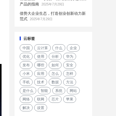
产品的指南
2025年7月29日
借势大企业生态，打造创业创新动力新
范式
2025年7月29日
云标签
中国
云计算
什么
企业
优化
使用
分析
华为
发布
哪些
如何
安全
小米
应用
怎么
怎样
手机
技术
数据
方法
是什么
智能
系统
网站
网络
联网
芯片
苹果
解决
设置