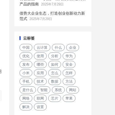
产品的指南
2025年7月29日
借势大企业生态，打造创业创新动力新
范式
2025年7月29日
云标签
中国
云计算
什么
企业
优化
使用
分析
华为
发布
哪些
如何
安全
明
小米
应用
怎么
怎样
手机
技术
数据
方法
是什么
智能
系统
网站
网络
联网
芯片
苹果
解决
设置