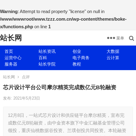
Warning
: Attempt to read property "license" on null in
/www/wwwroot/www.tzzz.com.cn/wp-content/themes/boke-
x/functions.php
on line
1
站长网
菜单
首页
站长资讯
创业
大数据
运营中心
百科
电子商务
云计算
服务器
站长学院
教程
站长网
点评
芯片设计平台公司摩尔精英完成数亿元B轮融资
发布: 2021年5月23日
12月8日，一站式芯片设计和供应链平台摩尔精英，宣布完
成数亿元B轮融资，由中金资本旗下中金汇融基金管理公司
领投，重庆仙桃数据谷投资、兰璞创投共同投资。本轮融资