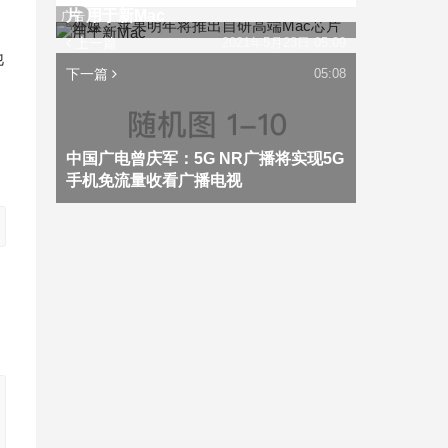
片 用于新Mac
广告
上一篇
2021年5月23日 05:09
他
下一篇
05:08
中国广电曾庆军：5G NR广播将实现5G
手机免流量收看广播电视