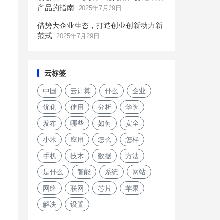
产品的指南
2025年7月29日
借势大企业生态，打造创业创新动力新
范式
2025年7月29日
云标签
中国
云计算
什么
企业
优化
使用
分析
华为
发布
哪些
如何
安全
小米
应用
怎么
怎样
手机
技术
数据
方法
是什么
智能
系统
网站
网络
联网
芯片
苹果
解决
设置
外媒：苹果明年将推出自研高端Mac芯