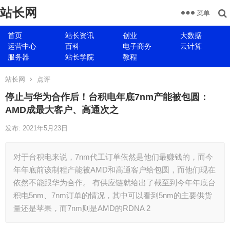
站长网
菜单
首页
站长资讯
创业
大数据
运营中心
百科
电子商务
云计算
服务器
站长学院
教程
站长网
点评
停止与华为合作后！台积电年底7nm产能被包圆：
AMD成最大客户、高通次之
发布: 2021年5月23日
对于台积电来说，7nm代工订单依然是他们最赚钱的，而今
年年底前该制程产能被AMD和高通客户给包圆，而他们现在
依然不能跟华为合作。 有供应链就给出了截至到今年年底台
积电5nm、7nm订单的情况，其中可以看到5nm的主要供货
量还是苹果，而7nm则是AMD的RDNA 2