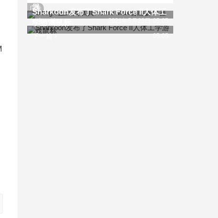
器
广告
Sharkoon发布了Shark Force II人体工
上一篇
2021年5月23日 05:05
学游戏鼠标
下一篇
05:05
M