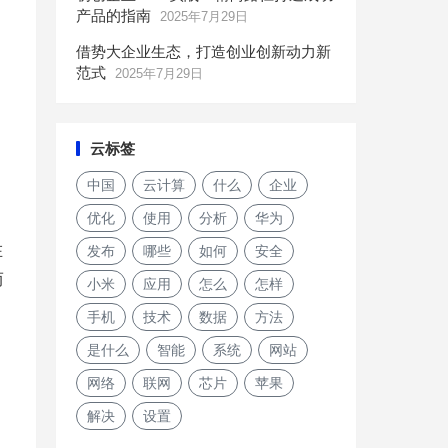
产品的指南
2025年7月29日
，
借势大企业生态，打造创业创新动力新
范式
2025年7月29日
云标签
中国
云计算
什么
企业
优化
使用
分析
华为
在
发布
哪些
如何
安全
而
小米
应用
怎么
怎样
手机
技术
数据
方法
是什么
智能
系统
网站
网络
联网
芯片
苹果
解决
设置
Google正式淘汰其Home Max智能扬声