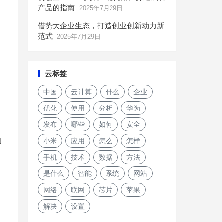
产品的指南
2025年7月29日
借势大企业生态，打造创业创新动力新
范式
2025年7月29日
云标签
中国
云计算
什么
企业
优化
使用
分析
华为
发布
哪些
如何
安全
的
小米
应用
怎么
怎样
手机
技术
数据
方法
是什么
智能
系统
网站
网络
联网
芯片
苹果
解决
设置