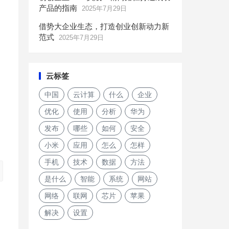
产品的指南
2025年7月29日
借势大企业生态，打造创业创新动力新
范式
2025年7月29日
云标签
中国
云计算
什么
企业
优化
使用
分析
华为
创
发布
哪些
如何
安全
小米
应用
怎么
怎样
手机
技术
数据
方法
是什么
智能
系统
网站
网络
联网
芯片
苹果
解决
设置