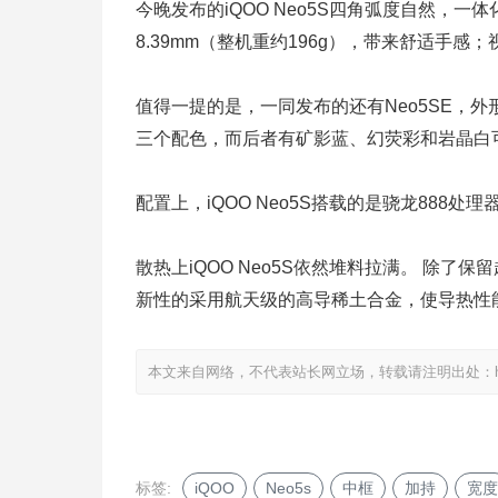
今晚发布的iQOO Neo5S四角弧度自然，一
8.39mm（整机重约196g），带来舒适手
值得一提的是，一同发布的还有Neo5SE，
三个配色，而后者有矿影蓝、幻荧彩和岩晶白
配置上，iQOO Neo5S搭载的是骁龙888处理器
散热上iQOO Neo5S依然堆料拉满。 除了保
新性的采用航天级的高导稀土合金，使导热性能
本文来自网络，不代表站长网立场，转载请注明出处：
标签:
iQOO
Neo5s
中框
加持
宽度