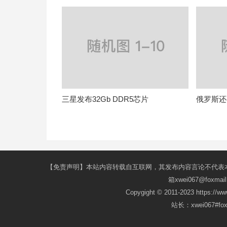
三星发布32Gb DDR5芯片
俄罗斯还
【免责声明】本站内容转载自互联网，其发布内容言论不代表
箱xwei067@fox
Copygight © 2011-2023 https://w
站长：xwei067#f