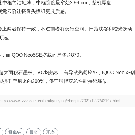
体化中框简洁轻薄，中框宽度最窄处2.99mm，整机厚度
感；视觉云阶让摄像头模组更具质感。
外形上两者保持一致，不过前者有夜行空间、日落峡谷和橙光跃动
可选。
，而iQOO Neo5SE搭载的是骁龙870。
留超大面积石墨板、VC均热板，高导散热凝胶外，iQOO Neo5S
提升至原来的200%，保证强悍双芯性能持续释放。
https://www.tzzz.com.cn/html/yunying/chanpin/2021/1222/42197.html
摄像头
最窄
现身