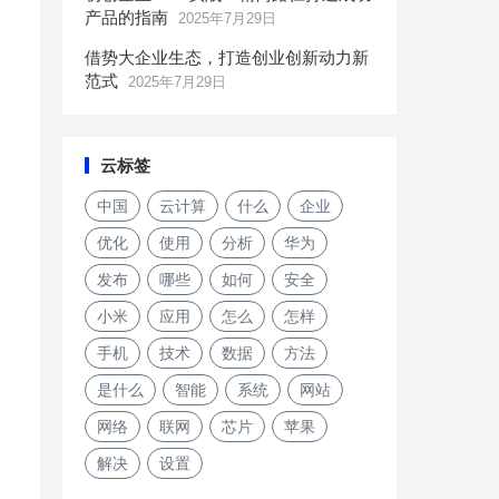
产品的指南
2025年7月29日
借势大企业生态，打造创业创新动力新
范式
2025年7月29日
云标签
中国
云计算
什么
企业
优化
使用
分析
华为
发布
哪些
如何
安全
小米
应用
怎么
怎样
手机
技术
数据
方法
是什么
智能
系统
网站
网络
联网
芯片
苹果
解决
设置