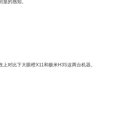
明显的感知。
上对比下大眼橙X11和极米H3S这两台机器。