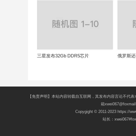
三星发布32Gb DDR5芯片
俄罗斯还
【免责声明】本站内容转载自互联网，其发布内容言论不代表
箱xwei067@fox
Copygight © 2011-2023 https://w
站长：xwei067#f