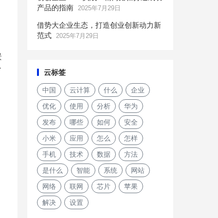
产品的指南
2025年7月29日
借势大企业生态，打造创业创新动力新
范式
2025年7月29日
景
了
云标签
中国
云计算
什么
企业
优化
使用
分析
华为
发布
哪些
如何
安全
小米
应用
怎么
怎样
手机
技术
数据
方法
是什么
智能
系统
网站
网络
联网
芯片
苹果
解决
设置