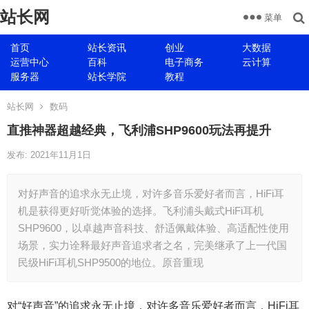
站长网
菜单
首页
站长资讯
创业
大数据
运营中心
百科
电子商务
云计算
服务器
站长学院
教程
站长网
数码
直推神器超越经典，飞利浦SHP9600玩法再提升
发布: 2021年11月1日
对好声音的追求永无止境，对许多音乐爱好者而言，HiFi耳
机是获得更好听觉体验的选择。飞利浦头戴式HiFi耳机
SHP9600，以卓越声音科技、舒适佩戴体验、高适配性使用
场景，实力诠释最好声音追求者之名，完美继承了上一代国
民级HiFi耳机SHP9500的地位。原音重现
对“好声音”的追求永无止境，对许多音乐爱好者而言，HiFi耳