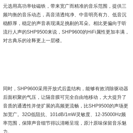
元选用高功率钕磁铁，带来宽广而精准的音乐范围，提供三
频均衡的音乐动态，高音清透纯净、中音明亮有力、低音沉
稳醇厚，稳定的声音表现满足挑剔的耳朵。相比更偏向于听
流行人声的SHP9500来说，SHP9600的HiFi属性更加丰满，
对古典乐的诠释更上一层楼。
同时，SHP9600采用开放式后盖结构，能够有效消除驱动器
后面积聚的气压，让隔音膜可完全自由地移动，大大提升了
音质的通透性并使扩展的高频更流畅，比SHP9500的声场更
加宽广。32Ω低阻抗、101dB/1mW灵敏度、12-35000Hz频
率范围，保障声音细节得以清晰呈现，原汁原味保留音乐魅
力。