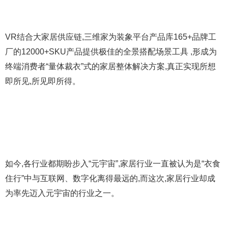
VR结合大家居供应链,三维家为装象平台产品库165+品牌工
厂的12000+SKU产品提供极佳的全景搭配场景工具 ,形成为
终端消费者“量体裁衣”式的家居整体解决方案,真正实现所想
即所见,所见即所得。
如今,各行业都期盼步入“元宇宙”,家居行业一直被认为是“衣食
住行”中与互联网、数字化离得最远的,而这次,家居行业却成
为率先迈入元宇宙的行业之一。