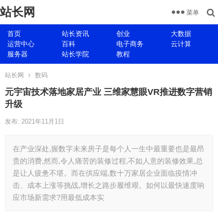
站长网
菜单
首页
站长资讯
创业
大数据
运营中心
百科
电子商务
云计算
服务器
站长学院
教程
站长网
数码
元宇宙技术落地家居产业 三维家慧眼VR推进数字营销
升级
发布: 2021年11月1日
在产业深处,握数字未来房子是每个人一生中最重要也是最昂
贵的消费,然而,令人痛苦的装修过程,不如人意的装修效果,总
是让人疲惫不堪。而在供应端,数十万家居企业面临疫情冲
击、成本上涨等挑战,增长之路步履维艰。如何以最快速度响
应市场新需求?用最低成本实