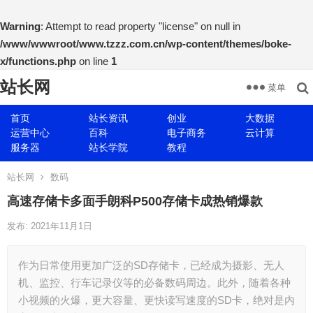
Warning
: Attempt to read property "license" on null in
/www/wwwroot/www.tzzz.com.cn/wp-content/themes/boke-
x/functions.php
on line
1
站长网
菜单
首页
站长资讯
创业
大数据
运营中心
百科
电子商务
云计算
服务器
站长学院
教程
站长网
数码
高速存储卡多面手朗科P500存储卡成热销爆款
发布: 2021年11月1日
作为日常使用更加广泛的SD存储卡，已经成为摄影、无人
机、监控、行车记录仪等的必备数码周边。此外，随着各种
小视频的火爆，更大容量、更快读写速度的SD卡，绝对是内