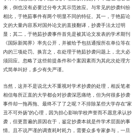
来，倒也没有必要过分夸大其示范效应。与常见的抄袭纠纷
相比，于艳茹事件有两个明显不同的特征。其一，于艳茹论
文的大量内容系对国外论文的直接翻译，抄袭手法太过明
显；其二，于艳茹抄袭事件首先是被其论文发表的学术期刊
《国际新闻界》率先公开，并被给予包括通报所在单位等在
内的三项处罚。换言之，在处理于艳茹抄袭问题上，北大必
须回应。忽略了这些前提条件和个案因素而为其此次处理方
式简单叫好，多少有失严谨。
当然，这并不是说北大不重视对学术抄袭的处理，相反笔者
相信每所正直的大学都会对抄袭深恶痛绝，但为何很多抄袭
事件却一拖再拖、最终不了了之呢？不排除某些大学存在“家
丑不可外扬”的心理，因为担心影响学校声誉而不愿意承认抄
袭，但更普遍的原因在于，鉴定抄袭本就是件学术层面的事
情。且不说严谨的调查耗时耗力，需要众多专家参与，一旦