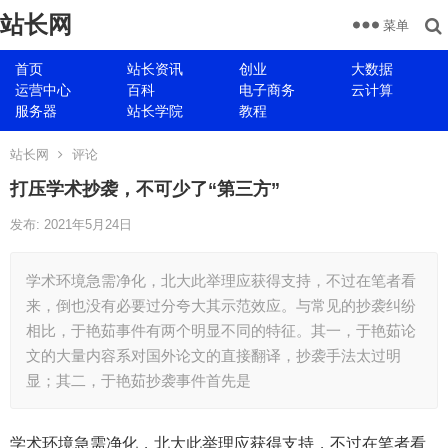
站长网
菜单
首页
站长资讯
创业
大数据
运营中心
百科
电子商务
云计算
服务器
站长学院
教程
站长网
评论
打压学术抄袭，不可少了“第三方”
发布: 2021年5月24日
学术环境急需净化，北大此举理应获得支持，不过在笔者看
来，倒也没有必要过分夸大其示范效应。与常见的抄袭纠纷
相比，于艳茹事件有两个明显不同的特征。其一，于艳茹论
文的大量内容系对国外论文的直接翻译，抄袭手法太过明
显；其二，于艳茹抄袭事件首先是
学术环境急需净化，北大此举理应获得支持，不过在笔者看