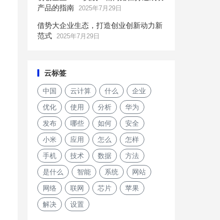
产品的指南
2025年7月29日
借势大企业生态，打造创业创新动力新
范式
2025年7月29日
云标签
中国
云计算
什么
企业
优化
使用
分析
华为
发布
哪些
如何
安全
小米
应用
怎么
怎样
手机
技术
数据
方法
是什么
智能
系统
网站
网络
联网
芯片
苹果
解决
设置