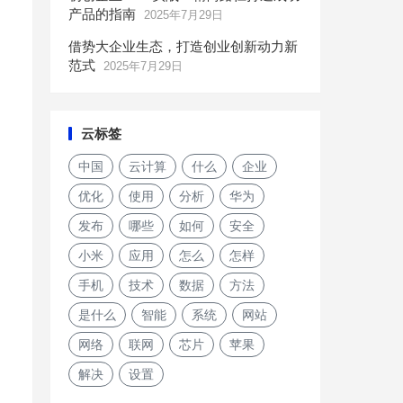
产品的指南
2025年7月29日
借势大企业生态，打造创业创新动力新
范式
2025年7月29日
云标签
中国
云计算
什么
企业
优化
使用
分析
华为
发布
哪些
如何
安全
小米
应用
怎么
怎样
手机
技术
数据
方法
是什么
智能
系统
网站
网络
联网
芯片
苹果
解决
设置