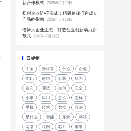
新合作模式
2025年7月29日
初创企业MVP实战：精简路径打造成功
产品的指南
2025年7月29日
借势大企业生态，打造创业创新动力新
范式
2025年7月29日
等
云标签
中国
云计算
什么
企业
优化
使用
分析
华为
发布
哪些
如何
安全
小米
应用
怎么
怎样
手机
技术
数据
方法
是什么
智能
系统
网站
网络
联网
芯片
苹果