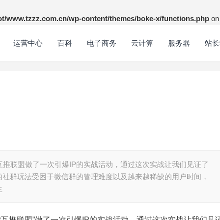
/www.tzzz.com.cn/wp-content/themes/boke-x/functions.php
on 
运营中心
百科
电子商务
云计算
服务器
站长
P互推联盟做了一次引爆IP的实战活动，通过这次实战让我们见证了
的社群玩法受困于微信群的管理难度以及越来越稀缺的用户时间，
生
IP互推联盟”做了一次引爆IP的实战活动，通过这次实战让我们见