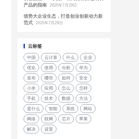
产品的指南
2025年7月29日
借势大企业生态，打造创业创新动力新
范式
2025年7月29日
云标签
中国
云计算
什么
企业
优化
使用
分析
华为
发布
哪些
如何
安全
小米
应用
怎么
怎样
手机
技术
数据
方法
是什么
智能
系统
网站
网络
联网
芯片
苹果
解决
设置