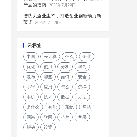
合
产品的指南
2025年7月29日
借势大企业生态，打造创业创新动力新
范式
2025年7月29日
云标签
中国
云计算
什么
企业
优化
使用
分析
华为
发布
哪些
如何
安全
小米
应用
怎么
怎样
手机
技术
数据
方法
是什么
智能
系统
网站
网络
联网
芯片
苹果
解决
设置