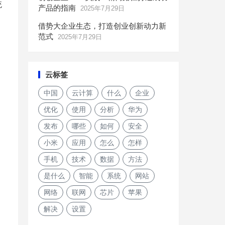
统
产品的指南
2025年7月29日
借势大企业生态，打造创业创新动力新
范式
2025年7月29日
云标签
中国
云计算
什么
企业
优化
使用
分析
华为
发布
哪些
如何
安全
小米
应用
怎么
怎样
手机
技术
数据
方法
是什么
智能
系统
网站
网络
联网
芯片
苹果
解决
设置