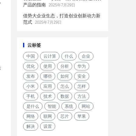
也
产品的指南
2025年7月29日
借势大企业生态，打造创业创新动力新
范式
2025年7月29日
云标签
中国
云计算
什么
企业
优化
使用
分析
华为
际
发布
哪些
如何
安全
小米
应用
怎么
怎样
手机
技术
数据
方法
是什么
智能
系统
网站
网络
联网
芯片
苹果
解决
设置