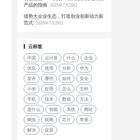
产品的指南
2025年7月29日
借势大企业生态，打造创业创新动力新
范式
2025年7月29日
云标签
中国
云计算
什么
企业
优化
使用
分析
华为
发布
哪些
如何
安全
小米
应用
怎么
怎样
手机
技术
数据
方法
是什么
智能
系统
网站
网络
联网
芯片
苹果
解决
设置