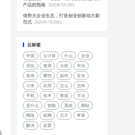
产品的指南
2025年7月29日
借势大企业生态，打造创业创新动力新
范式
2025年7月29日
云标签
中国
云计算
什么
企业
优化
使用
分析
华为
发布
哪些
如何
安全
小米
应用
怎么
怎样
手机
技术
数据
方法
是什么
智能
系统
网站
网络
联网
芯片
苹果
解决
设置
包