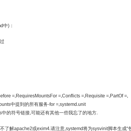
emd中)：
装过
re =,RequiresMountsFor =,Conflicts =,Requisite =,PartOf =,
es-mounts中提到的所有服务-for =,systemd.unit
requires中的符号链接,可能还有其他一些我忘了的地方.
apache2或exim4.请注意,systemd将为sysvinit脚本生成“