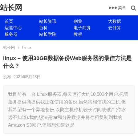
站长网
菜单
首页
站长资讯
创业
大数据
运营中心
百科
电子商务
云计算
服务器
站长学院
教程
站长网
Linux
linux – 使用30GB数据备份Web服务器的最佳方法是
什么？
发布: 2021年5月23日
我目前有一台 Linux服务器,每天运行大约10,000个用户.托管
服务提供商提供我正在使用的备份.虽然我相信我的主机,但
我希望有一个异地备份,以防主机停机较长时间或破产(你永
远不知道).我的想法是tar和分割数据并将存档复制到我的
Amazon S3帐户,但我想知道这是