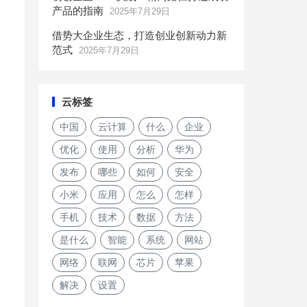
产品的指南
2025年7月29日
借势大企业生态，打造创业创新动力新
范式
2025年7月29日
云标签
中国
云计算
什么
企业
优化
使用
分析
华为
发布
哪些
如何
安全
小米
应用
怎么
怎样
手机
技术
数据
方法
是什么
智能
系统
网站
网络
联网
芯片
苹果
解决
设置