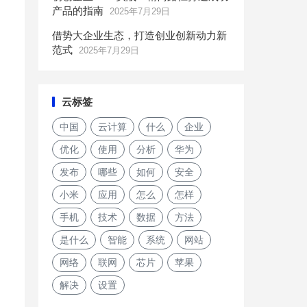
产品的指南
2025年7月29日
借势大企业生态，打造创业创新动力新
范式
2025年7月29日
云标签
中国
云计算
什么
企业
优化
使用
分析
华为
发布
哪些
如何
安全
小米
应用
怎么
怎样
手机
技术
数据
方法
是什么
智能
系统
网站
网络
联网
芯片
苹果
解决
设置