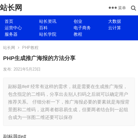
站长网
菜单
首页
站长资讯
创业
大数据
运营中心
百科
电子商务
云计算
服务器
站长学院
教程
站长网
PHP教程
PHP生成推广海报的方法分享
发布: 2021年5月23日
副标题#e# 经常有这样的需求，就是需要在生成推广海报，
包含指定的二维码，分享出去别人扫码之后就可以确定用户
推荐关系。 仔细分析一下，推广海报必要的要素就是海报背
景图和二维码，这两者都容易生成，但要两者结合到一起组
合成为一张图二维还要可以保存
副标题#e#