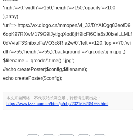
‘right’=>0,’width’=>150,’height’=>150,’opacity’=>100
),array(
‘url’=>’https://wx.qlogo.cn/mmopen/vi_32/DYAIOgq83eofD9
6opK97RXwM179G9IJytIgqXod8jH9icFf6Cia6sJ0fxeILLMLf
0dVviaF3SnibxtrFaVO3c8Ria2w/0′,’left’=>120,’top’=>70,’wi
dth’=>55,’height’=>55,),’background’=>’qrcode/bjim.jpg’,);
$filename = ‘qrcode/’.time().’.jpg’;
//echo createPoster($config,$filename);
echo createPoster($config);
本文来自网络，不代表站长网立场，转载请注明出处：
https://www.tzzz.com.cn/html/jc/php/2021/0523/4765.html