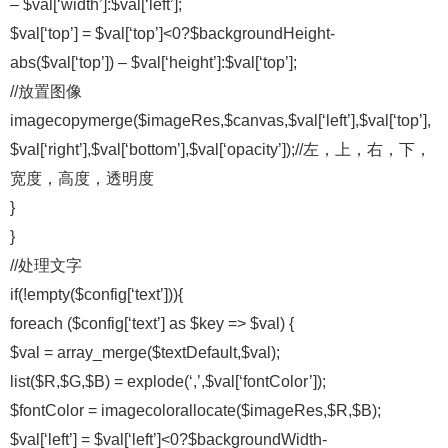
– $val[‘width’]:$val[‘left’];
$val[‘top’] = $val[‘top’]<0?$backgroundHeight-
abs($val[‘top’]) – $val[‘height’]:$val[‘top’];
//放置图像
imagecopymerge($imageRes,$canvas,$val[‘left’],$val[‘top’],
$val[‘right’],$val[‘bottom’],$val[‘opacity’]);//左，上，右，下，
宽度，高度，透明度
}
}
//处理文字
if(!empty($config[‘text’])){
foreach ($config[‘text’] as $key => $val) {
$val = array_merge($textDefault,$val);
list($R,$G,$B) = explode(‘,’,$val[‘fontColor’]);
$fontColor = imagecolorallocate($imageRes,$R,$B);
$val[‘left’] = $val[‘left’]<0?$backgroundWidth-