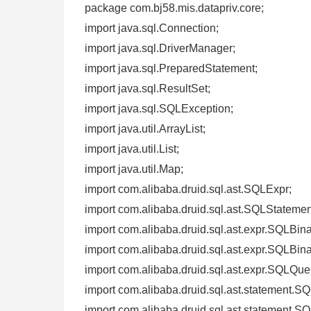
package com.bj58.mis.datapriv.core;
import java.sql.Connection;
import java.sql.DriverManager;
import java.sql.PreparedStatement;
import java.sql.ResultSet;
import java.sql.SQLException;
import java.util.ArrayList;
import java.util.List;
import java.util.Map;
import com.alibaba.druid.sql.ast.SQLExpr;
import com.alibaba.druid.sql.ast.SQLStatemen
import com.alibaba.druid.sql.ast.expr.SQLBin
import com.alibaba.druid.sql.ast.expr.SQLBin
import com.alibaba.druid.sql.ast.expr.SQLQue
import com.alibaba.druid.sql.ast.statement.
import com.alibaba.druid.sql.ast.statement.S