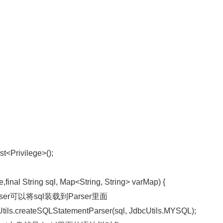
st<Privilege>();
,final String sql, Map<String, String> varMap) {
tParser可以将sql装载到Parser里面
ls.createSQLStatementParser(sql, JdbcUtils.MYSQL);