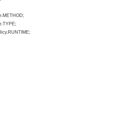
ype.METHOD;
pe.TYPE;
Policy.RUNTIME;