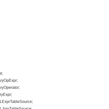
t;
aryOpExpr;
aryOperator;
ryExpr;
SQLExprTableSource;
QLJoinTableSource;