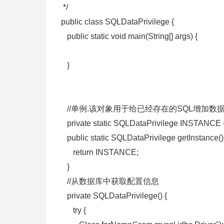
*/
public class SQLDataPrivilege {
public static void main(String[] args) {
}
//单例.该对象用于给已经存在的SQL增加数
private static SQLDataPrivilege INSTANCE 
public static SQLDataPrivilege getInstance()
return INSTANCE;
}
//从数据库中获取配置信息
private SQLDataPrivilege() {
try {