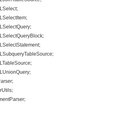
LSelect;
QLSelectItem;
QLSelectQuery;
QLSelectQueryBlock;
QLSelectStatement;
SQLSubqueryTableSource;
QLTableSource;
SQLUnionQuery;
arser;
Utils;
mentParser;