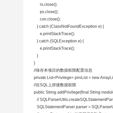
rs.close();
ps.close();
con.close();
} catch (ClassNotFoundException e) {
e.printStackTrace();
} catch (SQLException e) {
e.printStackTrace();
}
}
//保存本项目的数据权限配置信息
private List<Privilege> privList = new ArrayLi
//在SQL上拼接数据权限
public String addPrivilege(final String module
// SQLParserUtils.createSQLStatemen
SQLStatementParser parser = SQLParserUti