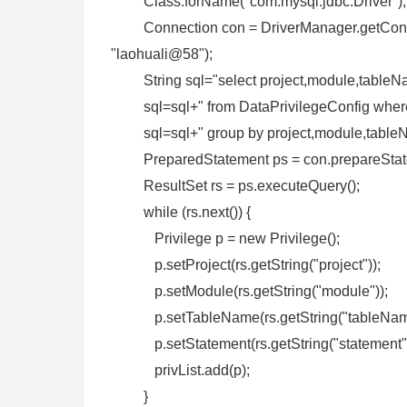
Class.forName("com.mysql.jdbc.Driver");
Connection con = DriverManager.getConnecti
"laohuali@58");
String sql="select project,module,tableName
sql=sql+" from DataPrivilegeConfig where
sql=sql+" group by project,module,table
PreparedStatement ps = con.prepareState
ResultSet rs = ps.executeQuery();
while (rs.next()) {
Privilege p = new Privilege();
p.setProject(rs.getString("project"));
p.setModule(rs.getString("module"));
p.setTableName(rs.getString("tableName
p.setStatement(rs.getString("statement")
privList.add(p);
}