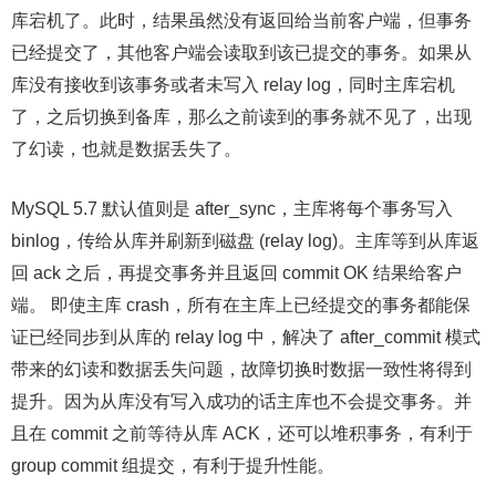
库宕机了。此时，结果虽然没有返回给当前客户端，但事务
已经提交了，其他客户端会读取到该已提交的事务。如果从
库没有接收到该事务或者未写入 relay log，同时主库宕机
了，之后切换到备库，那么之前读到的事务就不见了，出现
了幻读，也就是数据丢失了。
MySQL 5.7 默认值则是 after_sync，主库将每个事务写入
binlog，传给从库并刷新到磁盘 (relay log)。主库等到从库返
回 ack 之后，再提交事务并且返回 commit OK 结果给客户
端。 即使主库 crash，所有在主库上已经提交的事务都能保
证已经同步到从库的 relay log 中，解决了 after_commit 模式
带来的幻读和数据丢失问题，故障切换时数据一致性将得到
提升。因为从库没有写入成功的话主库也不会提交事务。并
且在 commit 之前等待从库 ACK，还可以堆积事务，有利于
group commit 组提交，有利于提升性能。