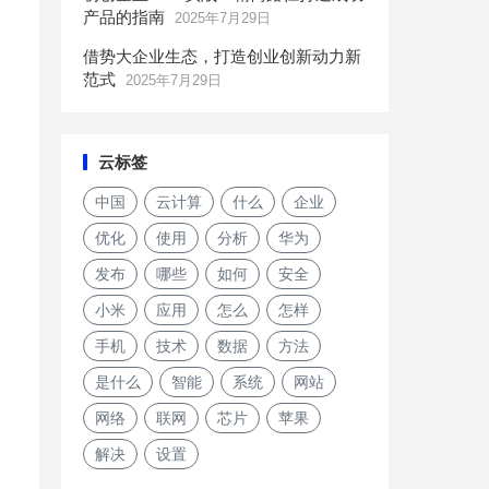
产品的指南
2025年7月29日
借势大企业生态，打造创业创新动力新
范式
2025年7月29日
云标签
中国
云计算
什么
企业
优化
使用
分析
华为
发布
哪些
如何
安全
小米
应用
怎么
怎样
手机
技术
数据
方法
是什么
智能
系统
网站
网络
联网
芯片
苹果
解决
设置