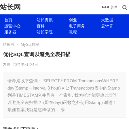
站长网
菜单
首页
站长资讯
创业
大数据
运营中心
百科
电子商务
云计算
服务器
站长学院
教程
站长网
MySql教程
优化SQL查询以避免全表扫描
发布: 2021年5月24日
请考虑以下查询： SELECT * FROM TransactionsWHERE
day(Stamp – interval 3 hour) = 1; Transactions表中的Stamp
列是TIMESTAMP,并且有一个索引. 我怎样才能更改此查询
以避免全表扫描？ (即在day()函数之外使用Stamp) 谢谢！
最佳答案我就是这样做的： 添