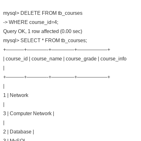
mysql> DELETE FROM tb_courses
-> WHERE course_id=4;
Query OK, 1 row affected (0.00 sec)
mysql> SELECT * FROM tb_courses;
+———–+————-+————–+——————+
| course_id | course_name | course_grade | course_info
|
+———–+————-+————–+——————+
|
1 | Network
|
3 | Computer Network |
|
2 | Database |
3 | MySQL