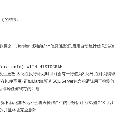
了相同的结果.
一. foreignId列的统计信息(假设已启用自动统计信息)准确
foreignId) WITH HISTOGRAM
能已发生更改,因此在执行计划时可能会有一行值为3.此外,在计划编
重用).正如Martin所说,SQL Server包含的逻辑用于检测何
新编译任何缓存的计划.
情况下,优化器永远不会将表操作产生的行数估计为零.如果它可以
的并且将被完全删除.