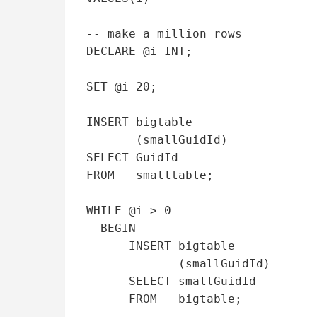
-- make a million rows 

DECLARE @i INT;

SET @i=20;

INSERT bigtable

       (smallGuidId)

SELECT GuidId

FROM   smalltable;

WHILE @i > 0

  BEGIN

      INSERT bigtable

             (smallGuidId)

      SELECT smallGuidId

      FROM   bigtable;
