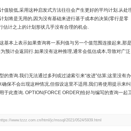
计值较低,采用这种启发式方法往往会产生更好的平均计划.从处
计划将是无用的,因为没有基础来进行基于成本的决策(零行是零
零行估计之上的计划形状几乎没有合理的机会.
这基本上表示如果查询将一系列值与另一个值范围连接起来,那
因为预计会返回行.如果没有这种推理,通常会低估成本,导致对广泛
型的查询.我们无法通过多列或过滤索引来“改进”估算;这里没有办
来确保不会出现这种情况,但假设这里不适用,我们将使用提示来纠
查询. OPTION(FORCE ORDER)恰好与编写的查询一起
https://www.tzzz.com.cn/html/jc/mssql/2021/0524/5939.html