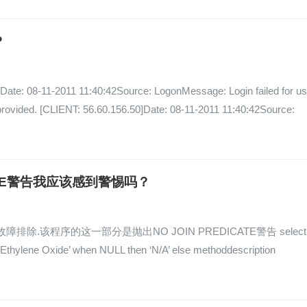
？
2011 11:40:42Source: LogonMessage: Login failed for us
 provided. [CLIENT: 56.60.156.50]Date: 08-11-2011 11:40:42Source:
DICATE警告我应该感到警惕吗？
该程序的这一部分是抛出NO JOIN PREDICATE警告 select
‘Ethylene Oxide’ when NULL then ‘N/A’ else methoddescription