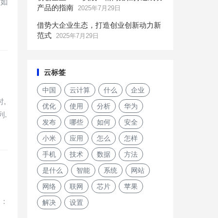
.如
产品的指南
2025年7月29日
借势大企业生态，打造创业创新动力新
范式
2025年7月29日
云标签
中国
云计算
什么
企业
,
优化
使用
分析
华为
列.
发布
哪些
如何
安全
小米
应用
怎么
怎样
手机
技术
数据
方法
是什么
智能
系统
网站
网络
联网
芯片
苹果
到：
解决
设置