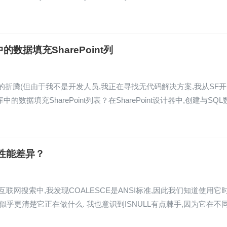
中的数据填充SharePoint列
Fault之间的折腾(但由于我不是开发人员,我正在寻找无代码解决方案,我从SF开
数据填充SharePoint列表？在SharePoint设计器中,创建与SQL
LL的性能差异？
从互联网搜索中,我发现COALESCE是ANSI标准,因此我们知道使用它
它似乎更清楚它正在做什么. 我也意识到ISNULL有点棘手,因为它在不