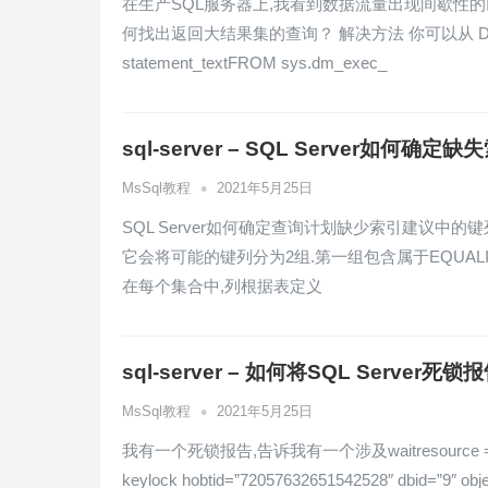
在生产SQL服务器上,我看到数据流量出现间歇性的巨大高峰
何找出返回大结果集的查询？ 解决方法 你可以从 DMVs找到这个：
statement_textFROM sys.dm_exec_
sql-server – SQL Server如
•
MsSql教程
2021年5月25日
SQL Server如何确定查询计划缺少索引建议中的键
它会将可能的键列分为2组.第一组包含属于EQUALI
在每个集合中,列根据表定义
sql-server – 如何将SQL Serve
•
MsSql教程
2021年5月25日
我有一个死锁报告,告诉我有一个涉及waitresource =“K
keylock hobtid=”72057632651542528″ dbid=”9″ 