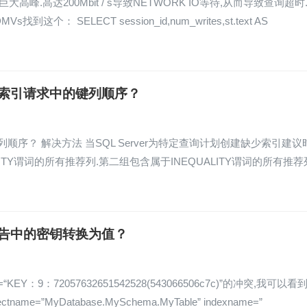
.高达200Mbit / s导致NETWORK IO等待,从而导致查询超时
 SELECT session_id,num_writes,st.text AS
何确定缺失索引请求中的键列顺序？
列顺序？ 解决方法 当SQL Server为特定查询计划创建缺少索引建议时
TY谓词的所有推荐列.第二组包含属于INEQUALITY谓词的所有推荐
r死锁报告中的密钥转换为值？
EY：9：72057632651542528(543066506c7c)”的冲突,我可以看
objectname=”MyDatabase.MySchema.MyTable” indexname=”