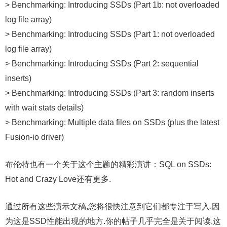
> Benchmarking: Introducing SSDs (Part 1b: not overloaded
log file array)
> Benchmarking: Introducing SSDs (Part 1: not overloaded
log file array)
> Benchmarking: Introducing SSDs (Part 2: sequential
inserts)
> Benchmarking: Introducing SSDs (Part 3: random inserts
with wait stats details)
> Benchmarking: Multiple data files on SSDs (plus the latest
Fusion-io driver)
布伦特也有一个关于这个主题的精彩演讲：SQL on SSDs:
Hot and Crazy Love还有更多.
通过所有这些演示文稿,您将很快注意到它们都专注于写入,因
为这是SSD性能出现的地方.你的帖子几乎完全是关于阅读,这