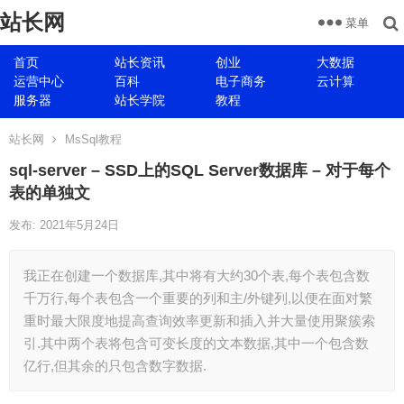
站长网
菜单
首页
站长资讯
创业
大数据
运营中心
百科
电子商务
云计算
服务器
站长学院
教程
站长网
MsSql教程
sql-server – SSD上的SQL Server数据库 – 对于每个
表的单独文
发布: 2021年5月24日
我正在创建一个数据库,其中将有大约30个表,每个表包含数
千万行,每个表包含一个重要的列和主/外键列,以便在面对繁
重时最大限度地提高查询效率更新和插入并大量使用聚簇索
引.其中两个表将包含可变长度的文本数据,其中一个包含数
亿行,但其余的只包含数字数据.