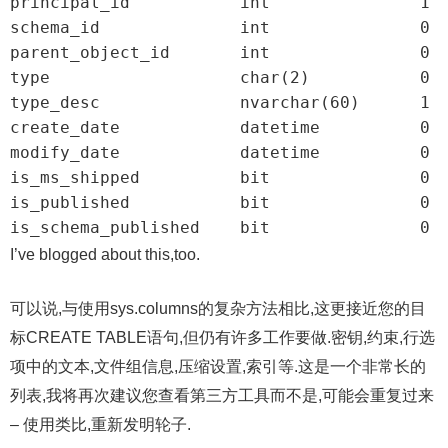
principal_id           int               1

schema_id              int               0

parent_object_id       int               0

type                   char(2)           0

type_desc              nvarchar(60)      1

create_date            datetime          0

modify_date            datetime          0

is_ms_shipped          bit               0

is_published           bit               0

is_schema_published    bit               0
I’ve blogged about this,too.
可以说,与使用sys.columns的复杂方法相比,这更接近您的目
标CREATE TABLE语句,但仍有许多工作要做.密钥,约束,行选
项中的文本,文件组信息,压缩设置,索引等.这是一个非常长的
列表,我将再次建议您查看第三方工具而不是,可能会重复过来
– 使用类比,重新发明轮子.