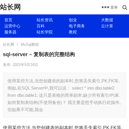
站长网
菜单
首页
站长资讯
创业
大数据
运营中心
百科
电子商务
云计算
服务器
站长学院
教程
站长网
MsSql教程
sql-server – 复制表的完整结构
发布: 2021年5月24日
使用某些方法,当您创建表的副本时,您将丢失索引,PK,FK等.
例如,在SQL Server中,我可以说： select * into dbo.table2
from dbo.table1; 这只是表格的简单副本;缺少所有索引/约束.
如何复制表结构(不使用备份)？ 我主要是想手动执行此操作,
但如果不可能,我会
使用某些方法,当您创建表的副本时,您将丢失索引,PK,FK等.