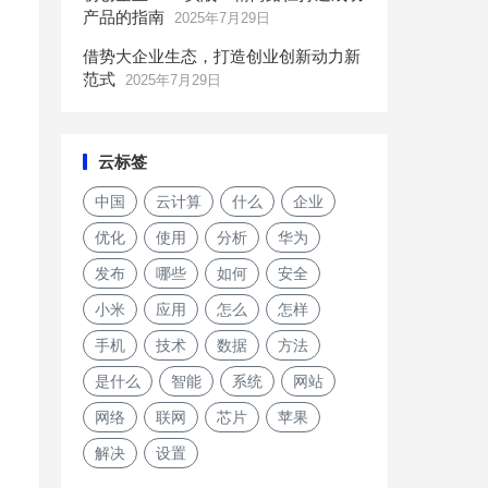
产品的指南
2025年7月29日
借势大企业生态，打造创业创新动力新
范式
2025年7月29日
云标签
中国
云计算
什么
企业
优化
使用
分析
华为
发布
哪些
如何
安全
小米
应用
怎么
怎样
手机
技术
数据
方法
是什么
智能
系统
网站
网络
联网
芯片
苹果
解决
设置