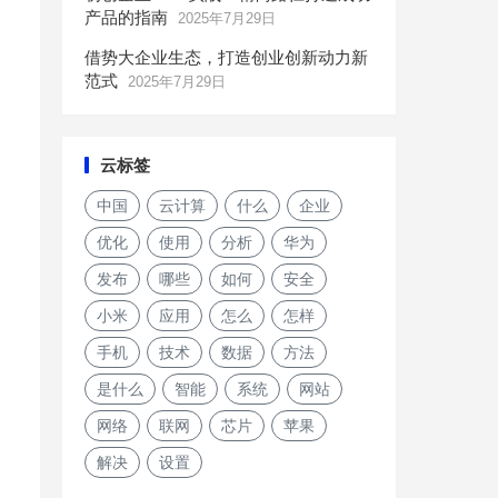
产品的指南
2025年7月29日
借势大企业生态，打造创业创新动力新
范式
2025年7月29日
云标签
中国
云计算
什么
企业
优化
使用
分析
华为
发布
哪些
如何
安全
小米
应用
怎么
怎样
手机
技术
数据
方法
是什么
智能
系统
网站
网络
联网
芯片
苹果
解决
设置