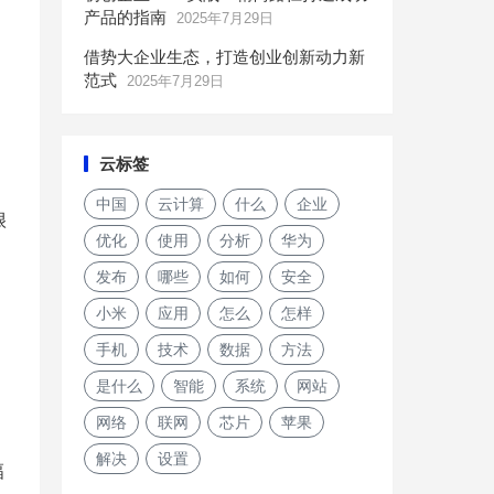
产品的指南
2025年7月29日
借势大企业生态，打造创业创新动力新
范式
2025年7月29日
云标签
中国
云计算
什么
企业
很
优化
使用
分析
华为
发布
哪些
如何
安全
小米
应用
怎么
怎样
手机
技术
数据
方法
是什么
智能
系统
网站
网络
联网
芯片
苹果
解决
设置
幅