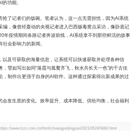
I的功能。
否抢了记者们的饭碗。笔者认为，这一点无需担忧，因为AI系统
采编，像曾经轰动的央视记者进入巴西贩毒窝点采访，像卧底记
20年疫情期间各路记者奔波前线，AI系统拿不到那些鲜活的故事
有社会影响力的新闻。
大，以及可获取的海量信息，让系统可以快速获取并处理各种信
考，譬如写出如同“落霞与孤鹜齐飞，秋水共长天一色”的千古佳
论，制作出更强于自身的AI软件。这种通过探索得出新成果的过
时代会发生质的变化。效率提升、成本降低、供给均衡，社会福利
。
https://www.tzzz.com.cn/html/chuangye/jingyan/2021/0524/5660.html