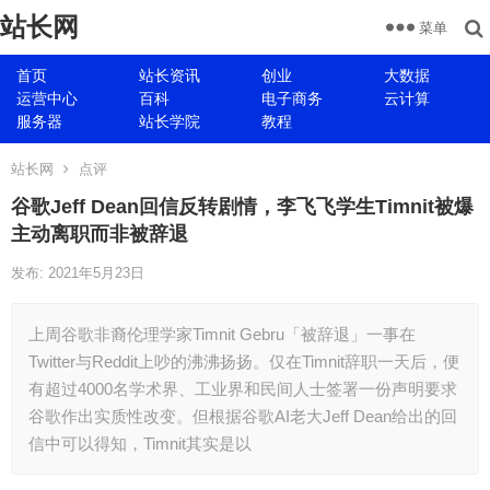
站长网
菜单
首页
站长资讯
创业
大数据
运营中心
百科
电子商务
云计算
服务器
站长学院
教程
站长网
点评
谷歌Jeff Dean回信反转剧情，李飞飞学生Timnit被爆
主动离职而非被辞退
发布: 2021年5月23日
上周谷歌非裔伦理学家Timnit Gebru「被辞退」一事在
Twitter与Reddit上吵的沸沸扬扬。仅在Timnit辞职一天后，便
有超过4000名学术界、工业界和民间人士签署一份声明要求
谷歌作出实质性改变。但根据谷歌AI老大Jeff Dean给出的回
信中可以得知，Timnit其实是以