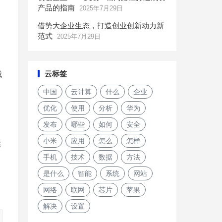
产品的指南
2025年7月29日
借势大企业生态，打造创业创新动力新
范式
2025年7月29日
。
云标签
城
中国
云计算
什么
企业
优化
使用
分析
华为
发布
哪些
如何
安全
小米
应用
怎么
怎样
靠
手机
技术
数据
方法
是什么
智能
系统
网站
网络
联网
芯片
苹果
解决
设置