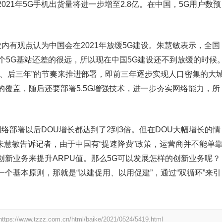
021年5G手机出货量将进一步增至2.8亿。在中国，5G用户数预
内有观点认为中国会在2021年放缓5G建设。朱慧敏表示，全国
万个5G基站还差的很远，所以现在中国5G建设还不到放缓的时候
年、后三年”的节奏来推进部署，即前三年逐步实现人口密集的大
覆盖，随后还要部署5.5G增强技术，进一步夯实网络能力，所
部署以后DOU增长都达到了2到3倍。但在DOU大幅增长的情
朱慧敏告诉记者，由于中国有“提速降费”政策，运营商并不能单
新业务来提升ARPU值。那么5G可以发展怎样的创新业务呢？
个基本原则，那就是“以建促用、以用促建”，通过“双循环”来引
https://www.tzzz.com.cn/html/baike/2021/0524/5419.html