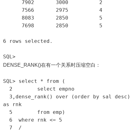
      7902       3000          2

      7566       2975          4

      8083       2850          5

      7698       2850          5

6 rows selected.

SQL>
DENSE_RANK()在有一个关系时压缩空白：
SQL> select * from (

  2        select empno

  3,dense_rank() over (order by sal desc) 
as rnk

  5        from emp)

  6  where rnk <= 5

  7  /
