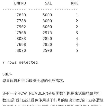
     EMPNO        SAL        RNK

---------- ---------- ----------

      7839       5000          1

      7788       3000          2

      7902       3000          2

      7566       2975          3

      8083       2850          4

      7698       2850          4

      8070       2500          5

7 rows selected.

SQL>
您喜欢哪种行为取决于您的业务需求.
还有一个ROW_NUMBER()分析函数可以用来返回精确的行
数.但是,我们应该避免使用基于行号的解决方案,除非业务逻辑