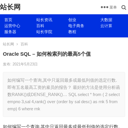
站长网
菜单
首页
站长资讯
创业
大数据
运营中心
百科
电子商务
云计算
服务器
站长学院
教程
站长网
百科
Oracle SQL – 如何检索列的最高5个值
发布: 2021年5月23日
如何编写一个查询,其中只返回最多或最低列值的选定行数.
即有五名最高工资的雇员的报告？ 最好的方法是使用分析函
数RANK()或DENSE_RANK()… SQL select * from ( 2 select
empno 3,sal 4,rank() over (order by sal desc) as rnk 5 from
emp) 6 where rnk
如何编写一个查询,其中只返回最多或最低列值的选定行数.