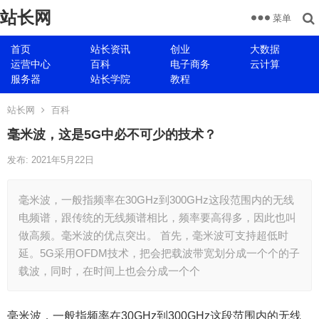
站长网
菜单
首页
站长资讯
创业
大数据
运营中心
百科
电子商务
云计算
服务器
站长学院
教程
站长网
百科
毫米波，这是5G中必不可少的技术？
发布: 2021年5月22日
毫米波，一般指频率在30GHz到300GHz这段范围内的无线
电频谱，跟传统的无线频谱相比，频率要高得多，因此也叫
做高频。毫米波的优点突出。 首先，毫米波可支持超低时
延。5G采用OFDM技术，把会把载波带宽划分成一个个的子
载波，同时，在时间上也会分成一个个
毫米波，一般指频率在30GHz到300GHz这段范围内的无线