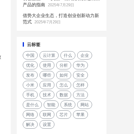
产品的指南
2025年7月29日
借势大企业生态，打造创业创新动力新
范式
2025年7月29日
云标签
中国
云计算
什么
企业
致
优化
使用
分析
华为
发布
哪些
如何
安全
小米
应用
怎么
怎样
手机
技术
数据
方法
是什么
智能
系统
网站
网络
联网
芯片
苹果
解决
设置
FCC中展示了诺基亚5.4的设计和某些功