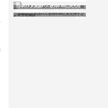
能
广告
SpaceX从美国FCC获得8.86亿美元用
上一篇
2021年5月24日 05:31
于卫星宽带网络
下一篇
05:28
才
和