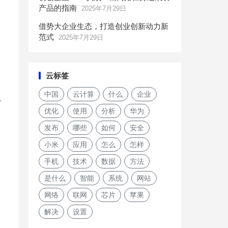
产品的指南
2025年7月29日
借势大企业生态，打造创业创新动力新
范式
2025年7月29日
云标签
中国
云计算
什么
企业
希
优化
使用
分析
华为
发布
哪些
如何
安全
小米
应用
怎么
怎样
手机
技术
数据
方法
是什么
智能
系统
网站
网络
联网
芯片
苹果
解决
设置