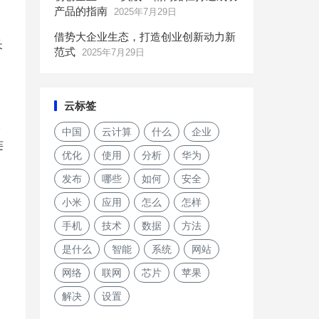
产品的指南
2025年7月29日
借势大企业生态，打造创业创新动力新
长
范式
2025年7月29日
云标签
仅
中国
云计算
什么
企业
连
优化
使用
分析
华为
发布
哪些
如何
安全
小米
应用
怎么
怎样
手机
技术
数据
方法
是什么
智能
系统
网站
网络
联网
芯片
苹果
解决
设置