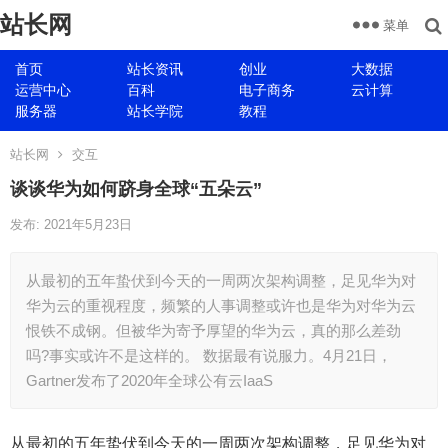
站长网
菜单
首页
站长资讯
创业
大数据
运营中心
百科
电子商务
云计算
服务器
站长学院
教程
站长网
交互
谈谈华为如何跻身全球“五朵云”
发布: 2021年5月23日
从最初的五年蛰伏到今天的一周两次架构调整，足见华为对
华为云的重视程度，频繁的人事调整或许也是华为对华为云
恨铁不成钢。但被华为寄予厚望的华为云，真的那么差劲
吗?事实或许不是这样的。 数据最有说服力。4月21日，
Gartner发布了2020年全球公有云IaaS
从最初的五年蛰伏到今天的一周两次架构调整，足见华为对