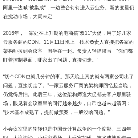
阿里一边喊“被集成”，一边整合钉钉进入云业务。新的变量仍
在搅动市场，大局未定
2016年，一家处在上升期的电商搞“双11”大促，用了好几家
云服务商的CDN。11月11日晚上，技术负责人直接把各家的
架构师拉到会议室，围坐在一起。负责人轻描淡写：“你们都
盯着控制界面，哪家出了问题，直接切走。”
“切个CDN也就几分钟的事。那天晚上真的就有两家公司出了
问题，直接切走了。”一家云服务厂商的架构师回忆起当晚，
仍觉得后怕。此后三年，这位架构师逢大促都去客户那里驻
场，眼见着会议室里的同行越来越少，自己也越来越清闲：
“技术基本成熟了，提前做预案，一般没啥问题。”
小会议室里的轮转也是中国云计算战争的一个缩影。三四年
间，大浪淘沙，小玩家退场，大玩家加码。技术成熟度进一