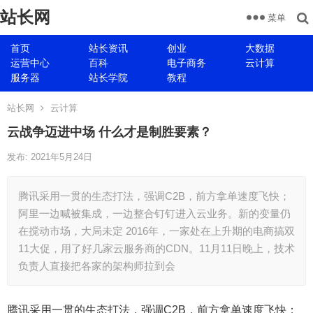
站长网
菜单
首页
站长资讯
创业
大数据
运营中心
百科
电子商务
云计算
服务器
站长学院
教程
站长网
云计算
云战争迈进中场 什么才是制胜要素？
发布: 2021年5月24日
腾讯采用一贯的生态打法，强调C2B，前方拿单速度飞快；
阿里一边喊被集成，一边整合钉钉进入云业务。新的变量仍
在搅动市场，大局未定 2016年，一家处在上升期的电商搞双
11大促，用了好几家云服务商的CDN。11月11日晚上，技术
负责人直接把各家的架构师拉到会
腾讯采用一贯的生态打法，强调C2B，前方拿单速度飞快；